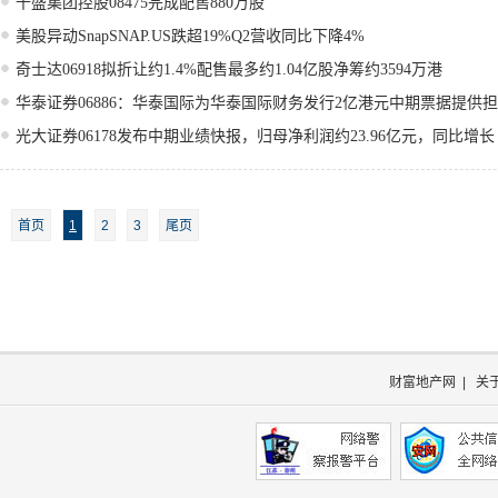
千盛集团控股08475完成配售880万股
美股异动SnapSNAP.US跌超19%Q2营收同比下降4%
奇士达06918拟折让约1.4%配售最多约1.04亿股净筹约3594万港
华泰证券06886：华泰国际为华泰国际财务发行2亿港元中期票据提供
光大证券06178发布中期业绩快报，归母净利润约23.96亿元，同比增长
首页
1
2
3
尾页
财富地产网
|
关