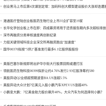
创业黑马上市后第4次谋划定增：加码科创大模型建设股价大涨却连遭
港通医疗登陆创业板医药生物行业上市川企扩容至19家
长华化学创业板上市在即：四成募资将用于还债报告期内多次超标排放
深市再融资分类审核速度再创新纪录
力挺关键领域科技企业深交所再融资跑出“加速度”
国华00370拟按“5供2”基准发行最多6.1亿股供股股份
美版巴塞尔新规即将出炉华尔街大行股票回购或遭打压
领航医药生物科技00399拟折让约4.76%发行2.93亿股净筹约580
美股异动Q2业绩超预期波音BA.US涨超5.5%
美股异动大众计划7亿美元入股小鹏汽车XPEV.US涨超40%
小鹏变大鹏：7亿美金助力股价飙升40%，大众汽车为何选择何小鹏？