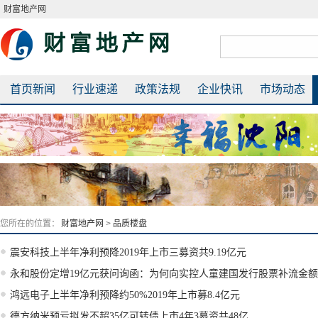
财富地产网
首页新闻
行业速递
政策法规
企业快讯
市场动态
您所在的位置：
财富地产网
>
品质楼盘
震安科技上半年净利预降2019年上市三募资共9.19亿元
永和股份定增19亿元获问询函：为何向实控人童建国发行股票补流金
鸿远电子上半年净利预降约50%2019年上市募8.4亿元
德方纳米预亏拟发不超35亿可转债上市4年3募资共48亿