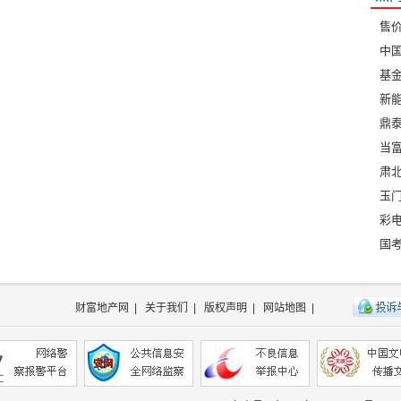
售价
中
基
新
鼎
当
肃
玉门
彩
国考
财富地产网
|
关于我们
|
版权声明
|
网站地图
|