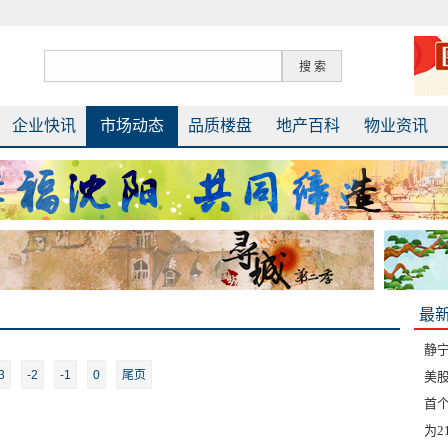
企业快讯
市场动态
品质楼盘
地产百科
物业资讯
最
静
3
-2
-1
0
尾页
美股
首
为