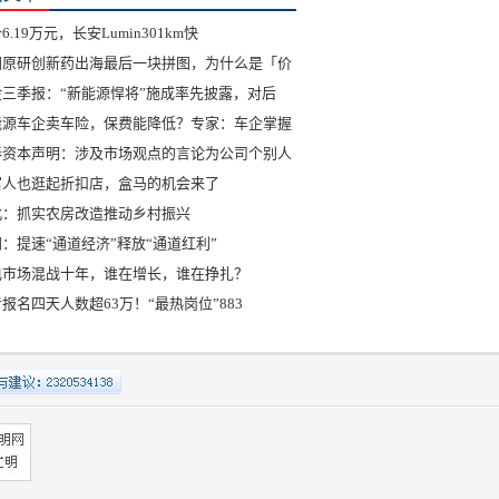
6.19万元，长安Lumin301km快
国原研创新药出海最后一块拼图，为什么是「价
金三季报：“新能源悍将”施成率先披露，对后
能源车企卖车险，保费能降低？专家：车企掌握
泰资本声明：涉及市场观点的言论为公司个别人
富人也逛起折扣店，盒马的机会来了
北：抓实农房改造推动乡村振兴
：提速“通道经济”释放“通道红利”
电市场混战十年，谁在增长，谁在挣扎？
报名四天人数超63万！“最热岗位”883