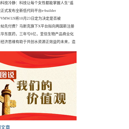
饷科技冷静：科技让每个女性都能掌握人生“遥
正式发布全新低代码平台e-builder
VMW.US将10月23日定为决定是否被
发帖先付费？马斯克旗下X平台拟向两国新注册
靠华东医药，三年亏6亿，荃信生物产品商业化
环经济思维有助于共创水资源正效益的未来，造
门文章