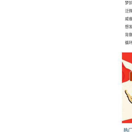
梦
泛微
威睿
想
背
循
热