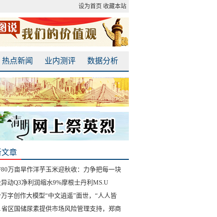
设为首页
收藏本站
热点新闻
业内测评
数据分析
新文章
宁80万亩旱作洋芋玉米迎秋收：力争把每一块
异动Q3净利润缩水9%摩根士丹利MS.U
个万字创作大模型“中文逍遥”面世，“人人皆
21省区国储尿素提供市场风险管理支持，郑商