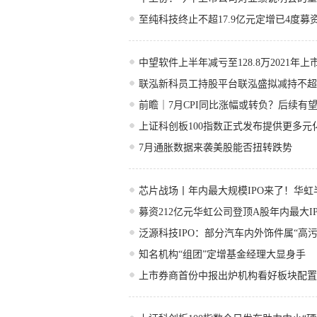
至纯科技终止不超17.9亿元定增已4度募资
中望软件上半年减亏至128.8万2021年上市
联泓新科员工持股平台联泓盛拟减持不超9
前瞻｜7月CPI同比涨幅或转负？后续有
上证科创板100指数正式发布提供更多元
7月通胀数据来袭美股能否扭转跌势
芯片战场丨年内最大规模IPO来了！华虹
募资212亿元华虹公司登顶A股年内最大IP
泛源科技IPO：部分汽车内外饰件属“高污
知名机构“组团”定增基金经理大显身手
上市券商首份中报出炉机构看好板块配置