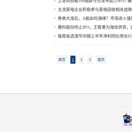
上证科创板100指数今日发布助力中小“
主流家电企业积极参与家电回收相关成熟
券商大涨后，A股如何演绎？市场进入强
惠科股份终止IPO，王智勇为海信供货，因
每周金选澳华内镜上半年净利同比增长65
首页
1
2
3
尾页