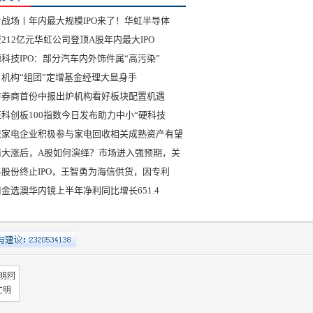
片战场丨年内最大规模IPO来了！华虹半导体
212亿元华虹公司登顶A股年内最大IPO
科技IPO：部分汽车内外饰件属“高污染”
名机构“组团”定增基金经理大显身手
市券商首份中报出炉机构看好板块配置机遇
科创板100指数今日发布助力中小“硬科技
流家电企业积极参与家电回收相关成熟资产有望
商大涨后，A股如何演绎？市场进入强预期，关
科股份终止IPO，王智勇为海信供货，因专利
金选澳华内镜上半年净利同比增长651.4