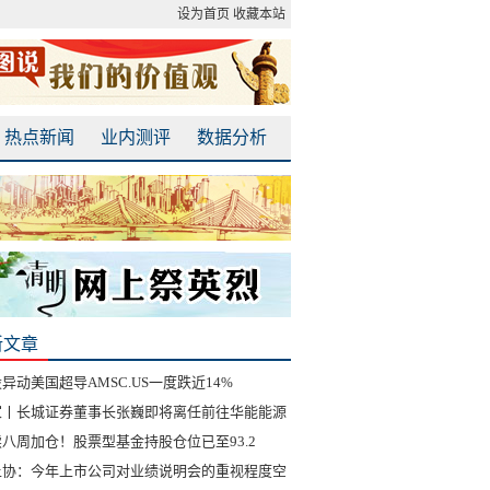
设为首页
收藏本站
热点新闻
业内测评
数据分析
新文章
异动美国超导AMSC.US一度跌近14%
家丨长城证券董事长张巍即将离任前往华能能源
八周加仓！股票型基金持股仓位已至93.2
上协：今年上市公司对业绩说明会的重视程度空