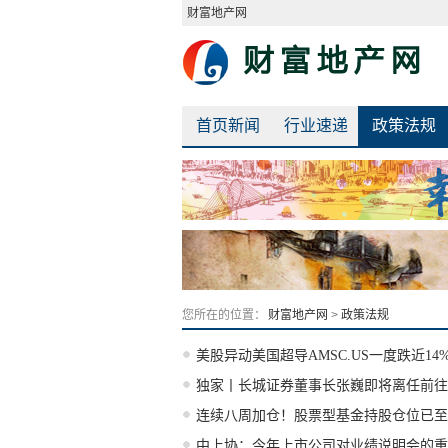
财富地产网
首页新闻
行业速递
政策法规
您所在的位置：
财富地产网
>
政策法规
美股异动美国超导AMSC.US一度跌近1
独家丨长城证券董事长张巍即将离任前往
连续八周加仓！股票型基金持股仓位已至93
中上协：今年上市公司对业绩说明会的重