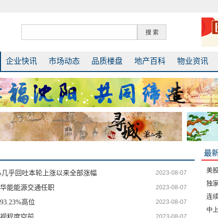
企业快讯
市场动态
品质楼盘
地产百科
物业资讯
最
美股
4%几乎回吐本轮上涨以来全部涨幅
2023-08-07
独
华能能源交通任职
2023-08-07
连续
.23%高位
2023-08-07
中
视程度空前
2023-08-07