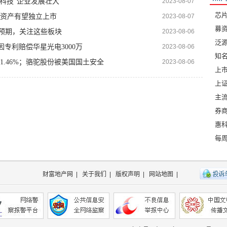
硬科技”企业发展壮大
2023-08-07
芯
资产有望独立上市
2023-08-07
募资
预期，关注这些板块
2023-08-06
泛源
专利赔偿华星光电3000万
2023-08-06
知
1.46%；骆驼股份被美国国土安全
2023-08-06
上
上证
主
券
惠
每周
财富地产网
|
关于我们
|
版权声明
|
网站地图
|